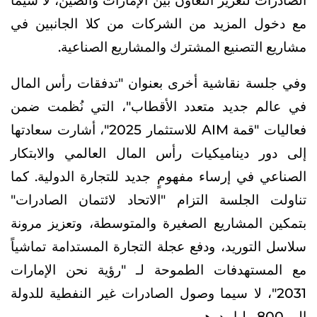
الصادرات لتعزيز التعاون بين الإمارات والصين، لا سيّما
مع دخول المزيد من الشركات من كلا الجانبين في
مشاريع التصنيع المشترك والمشاريع الصناعية.
وفي جلسة نقاشية أخرى بعنوان "تدفقات رأس المال
في عالم جديد متعدد الأقطاب"، التي نُظمت ضمن
فعاليات "قمة AIM للاستثمار 2025"، أشارت سعادتها
إلى دور ديناميكيات رأس المال العالمي والابتكار
الصناعي في إرساء مفهومٍ جديد للتجارة الدولية. كما
تناولت الجلسة التزام "الاتحاد لائتمان الصادرات"
بتمكين المشاريع الصغيرة والمتوسطة، وتعزيز مرونة
سلاسل التوريد، ودفع عجلة التجارة المستدامة تماشياً
مع المستهدفات الطموحة لـ "رؤية نحن الإمارات
2031"، لا سيما وصول الصادرات غير النفطية للدولة
إلى 800 مليار درهم.