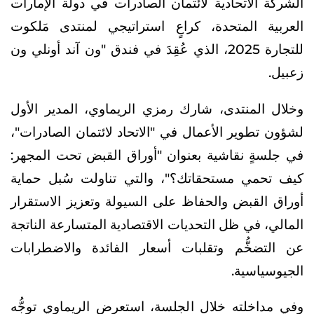
الشركة الاتحادية لائتمان الصادرات في دولة الإمارات
العربية المتحدة، كراعٍ استراتيجي لمنتدى مَلكوت
للتجارة 2025، الذي عُقِدَ في فندق "ون آند أونلي ون
زعبيل.
وخلال المنتدى، شارك رمزي الريماوي، المدير الأول
لشؤون تطوير الأعمال في "الاتحاد لائتمان الصادرات"،
في جلسةٍ نقاشية بعنوان "أوراق القبض تحت المجهر:
كيف تحمي مستحقاتك؟"، والتي تناولت سُبل حماية
أوراق القبض والحفاظ على السيولة وتعزيز الاستقرار
المالي، في ظل التحديات الاقتصادية المتسارعة الناتجة
عن التضخُّم وتقلبات أسعار الفائدة والاضطرابات
الجيوسياسية.
وفي مداخلته خلال الجلسة، استعرض الريماوي توجُّه