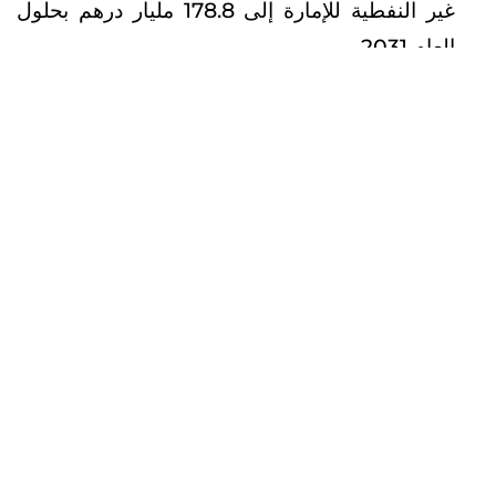
غير النفطية للإمارة إلى 178.8 مليار درهم بحلول
العام 2031.
ويُمكن للشركات الصناعية العاملة في إمارة أبوظبي
الاستفادة من خدمات تسهيل تمويل الأعمال على
منصة خدمات حكومة أبوظبي (تم).
مصدر
ابق على اطّلاع دائم