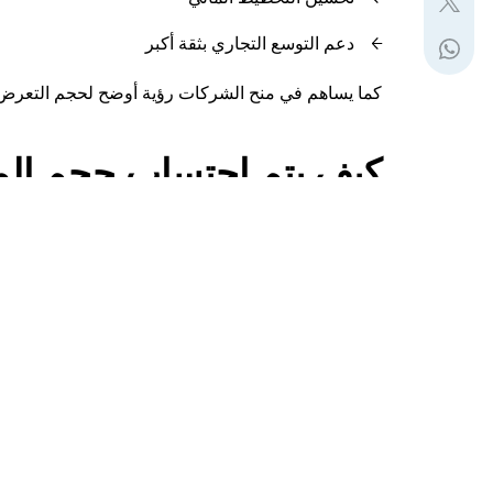
دعم التوسع التجاري بثقة أكبر
كما يساهم في منح الشركات رؤية أوضح لحجم التعرض لل
كيف يتم احتساب حجم المب
يعتمد احتساب حجم المبيعات المؤمن عليها عادةً على:
قيمة المبيعات السنوية أو الدورية
عدد المشترين والعملاء
طبيعة الأسواق المستهدفة
شروط الدفع وفترات السداد
مستوى المخاطر المرتبط بالمشترين أو الدول