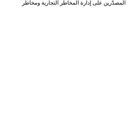
المصدّرين على إدارة المخاطر التجارية ومخاطر
الأسواق بفعالية أكبر.
👉
اكتشفوا منظومة حلول تأمين ائتمان التجارة
المتكاملة من الاتحاد لائتمان الصادرات (ECI)
.
زوروا موقعنا الإلكتروني اليوم للتعرف على المزيد حول
كيفية دعم رحلتكم التصديرية ومساعدة أعمالكم على
الوصول إلى مستويات جديدة من النمو.
قدّموا طلبكم اليوم!